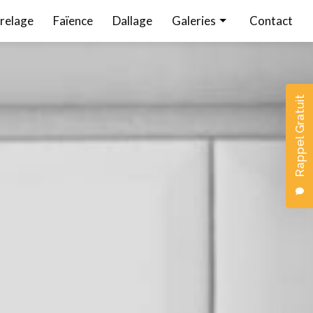
relage
Faïence
Dallage
Galeries
Contact
Carrelage
Faïence
Rappel Gratuit
Dallage