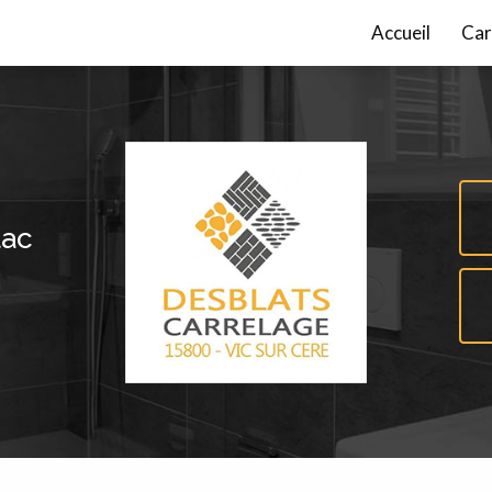
incipale
Accueil
Car
lac