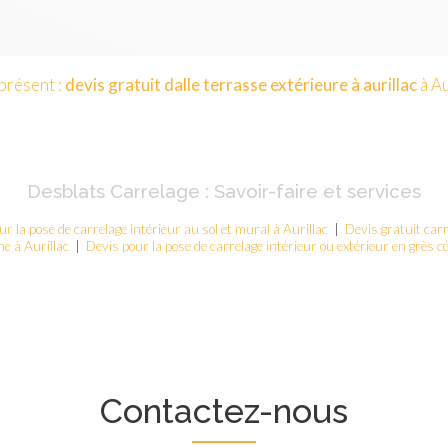
présent :
devis gratuit
dalle terrasse extérieure à aurillac
à Au
Desblats Carrelage : Savoir-faire et services
r la pose de carrelage intérieur au sol et mural à Aurillac
|
Devis gratuit car
ne à Aurillac
|
Devis pour la pose de carrelage intérieur ou extérieur en grès c
Contactez-nous