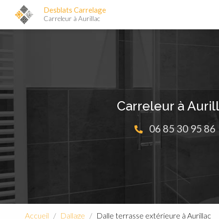
Navigation pr
Aller
Desblats Carrelage
au
Carreleur à Aurillac
contenu
principal
Carreleur à Auril
06 85 30 95 86
Accueil
Dallage
Dalle terrasse extérieure à Aurillac