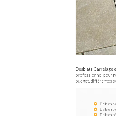
Desblats Carrelage en
professionnel pour ré
budget, différentes s
Dalle en pi
Dalle en p
Dalle en b