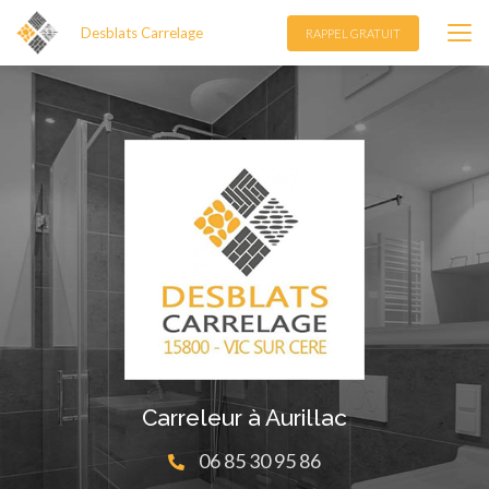
Aller
Desblats Carrelage
au
RAPPEL GRATUIT
contenu
principal
Carreleur à Aurillac
06 85 30 95 86