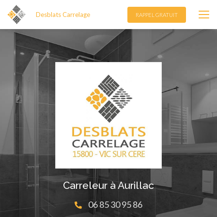
Aller
Desblats Carrelage
au
RAPPEL GRATUIT
contenu
principal
Carreleur à Aurillac
06 85 30 95 86