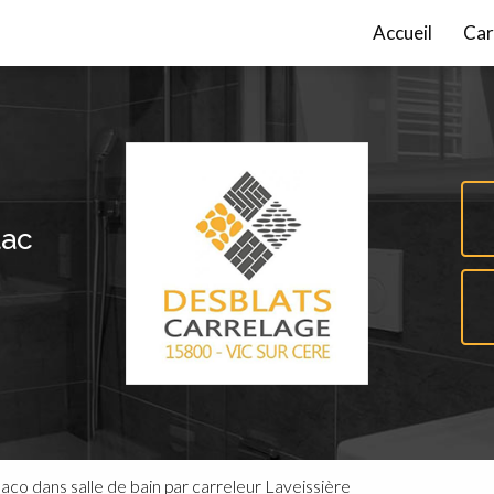
incipale
Accueil
Car
lac
aco dans salle de bain par carreleur Laveissière